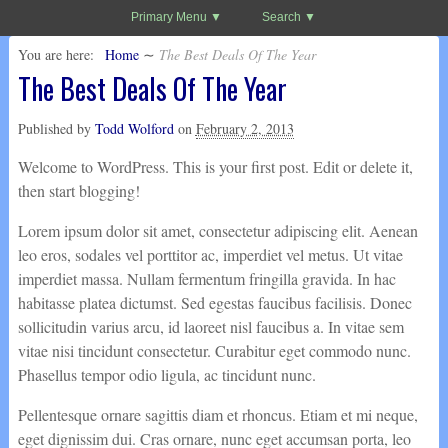
Primary Menu
Search
You are here:
Home
∼
The Best Deals Of The Year
The Best Deals Of The Year
Published by
Todd Wolford
on
February 2, 2013
Welcome to WordPress. This is your first post. Edit or delete it,
then start blogging!
Lorem ipsum dolor sit amet, consectetur adipiscing elit. Aenean
leo eros, sodales vel porttitor ac, imperdiet vel metus. Ut vitae
imperdiet massa. Nullam fermentum fringilla gravida. In hac
habitasse platea dictumst. Sed egestas faucibus facilisis. Donec
sollicitudin varius arcu, id laoreet nisl faucibus a. In vitae sem
vitae nisi tincidunt consectetur. Curabitur eget commodo nunc.
Phasellus tempor odio ligula, ac tincidunt nunc.
Pellentesque ornare sagittis diam et rhoncus. Etiam et mi neque,
eget dignissim dui. Cras ornare, nunc eget accumsan porta, leo